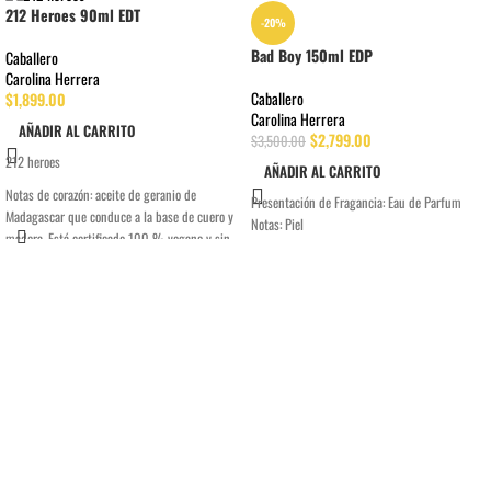
212 Heroes 90ml EDT
-20%
Bad Boy 150ml EDP
Caballero
Carolina Herrera
Caballero
$
1,899.00
Carolina Herrera
AÑADIR AL CARRITO
$
2,799.00
$
3,500.00
212 heroes
AÑADIR AL CARRITO
Notas de corazón: aceite de geranio de
Presentación de Fragancia:
Eau de Parfum
Madagascar que conduce a la base de cuero y
Notas:
Piel
madera. Está certificado 100 % vegano y sin
crueldad animal.