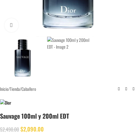
Click to enlarge
Inicio
/
Tienda
/
Caballero
Sauvage 100ml y 200ml EDT
$
2,090.00
$
2,490.00