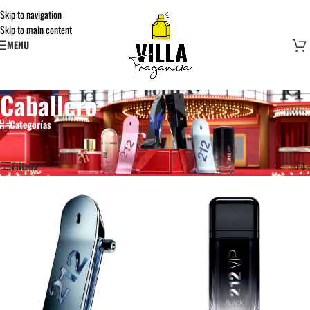
Skip to navigation
Skip to main content
MENU
Caballero
Categorías
Inicio
/
Tienda
/
Caballero
Mostrando 1–12 de 37 resultados
Filtros