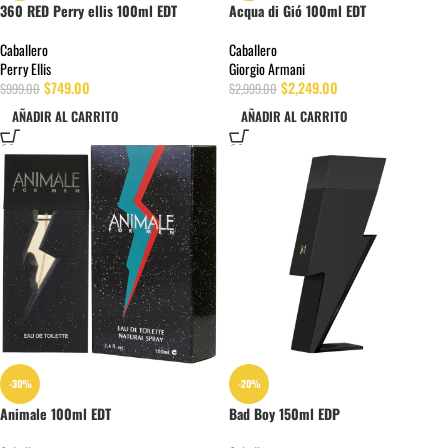
360 RED Perry ellis 100ml EDT
Acqua di Gió 100ml EDT
Caballero
Caballero
Perry Ellis
Giorgio Armani
$
749.00
$
2,249.00
$
999.00
$
2,999.00
AÑADIR AL CARRITO
AÑADIR AL CARRITO
-30%
-20%
Animale 100ml EDT
Bad Boy 150ml EDP