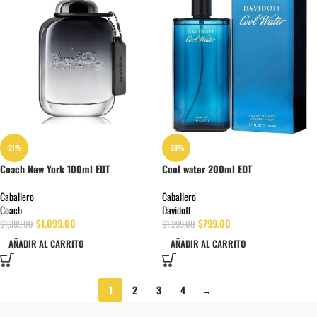
-21%
-38%
Coach New York 100ml EDT
Cool water 200ml EDT
Caballero
Caballero
Coach
Davidoff
$
1,099.00
$
799.00
$
1,389.00
$
1,299.00
AÑADIR AL CARRITO
AÑADIR AL CARRITO
1
2
3
4
→