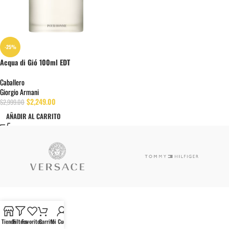
-25%
Acqua di Gió 100ml EDT
Caballero
Giorgio Armani
$
2,249.00
$
2,999.00
AÑADIR AL CARRITO
Tienda
Filters
Favoritos
Carrito
Mi Cuenta