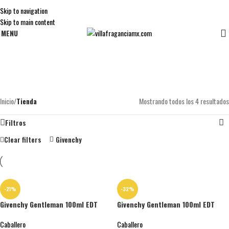
Skip to navigation
Skip to main content
MENU
Tienda
Categorías
Inicio
/
Tienda
Mostrando todos los 4 resultados
Filtros
Clear filters
Givenchy
-21%
-32%
Givenchy Gentleman 100ml EDT
Givenchy Gentleman 100ml EDT
Caballero
Caballero