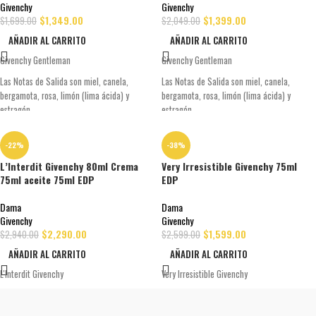
Givenchy
Givenchy
$
1,349.00
$
1,399.00
$
1,699.00
$
2,049.00
AÑADIR AL CARRITO
AÑADIR AL CARRITO
Givenchy Gentleman
Givenchy Gentleman
Las Notas de Salida son miel, canela,
Las Notas de Salida son miel, canela,
bergamota, rosa, limón (lima ácida) y
bergamota, rosa, limón (lima ácida) y
estragón
estragón
Las Notas de Corazón son pachulí, raíz de
Las Notas de Corazón son pachulí, raíz de
lirio, jazmín y cedro; las Notas de Fondo son
lirio, jazmín y cedro; las Notas de Fondo son
-22%
-38%
cuero, ámbar, pachulí, almizcle, musgo de
cuero, ámbar, pachulí, almizcle, musgo de
L’Interdit Givenchy 80ml Crema
Very Irresistible Givenchy 75ml
roble, vainilla, vetiver y algalia (civet).
roble, vainilla, vetiver y algalia (civet).
75ml aceite 75ml EDP
EDP
Dama
Dama
Givenchy
Givenchy
$
2,290.00
$
1,599.00
$
2,940.00
$
2,599.00
AÑADIR AL CARRITO
AÑADIR AL CARRITO
L'Interdit Givenchy
Very Irresistible Givenchy