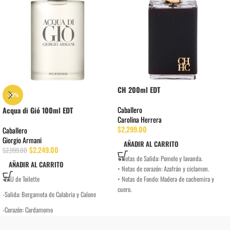
CH 200ml EDT
-25%
Caballero
Acqua di Gió 100ml EDT
Carolina Herrera
$
2,299.00
Caballero
Giorgio Armani
AÑADIR AL CARRITO
$
2,249.00
$
2,999.00
• Notas de Salida: Pomelo y lavanda.
AÑADIR AL CARRITO
• Notas de corazón: Azafrán y ciclamen.
-EAU de Toilette
• Notas de Fondo: Madera de cachemira y
cuero.
-Salida: Bergamota de Calabria y Calone
-Corazón: Cardamomo
-Fondo: Cedro Texano