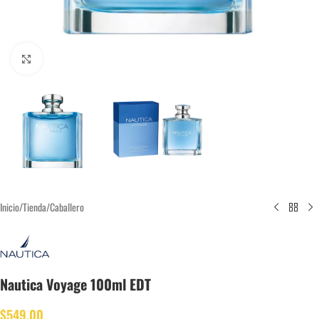
Click to enlarge
Inicio
/
Tienda
/
Caballero
Nautica Voyage 100ml EDT
$
549.00