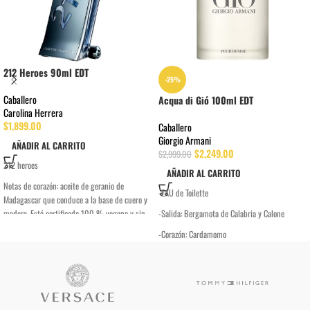
212 Heroes 90ml EDT
-25%
Caballero
Acqua di Gió 100ml EDT
Carolina Herrera
$
1,899.00
Caballero
Giorgio Armani
AÑADIR AL CARRITO
$
2,249.00
$
2,999.00
212 heroes
AÑADIR AL CARRITO
Notas de corazón: aceite de geranio de
-EAU de Toilette
Madagascar que conduce a la base de cuero y
madera. Está certificado 100 % vegano y sin
-Salida: Bergamota de Calabria y Calone
crueldad animal.
-Corazón: Cardamomo
-Fondo: Cedro Texano