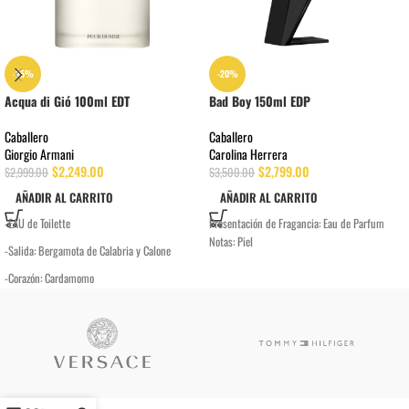
-25%
-20%
Acqua di Gió 100ml EDT
Bad Boy 150ml EDP
Caballero
Caballero
Giorgio Armani
Carolina Herrera
$
2,249.00
$
2,799.00
$
2,999.00
$
3,500.00
AÑADIR AL CARRITO
AÑADIR AL CARRITO
-EAU de Toilette
Presentación de Fragancia:
Eau de Parfum
Notas:
Piel
-Salida: Bergamota de Calabria y Calone
-Corazón: Cardamomo
-Fondo: Cedro Texano