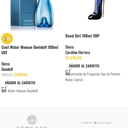
Good Girl 150ml EDP
-40%
Dama
Cool Water Woman Davidoff 100ml
Carolina Herrera
EDT
$
3,249.00
Dama
AÑADIR AL CARRITO
Davidoff
Presentación de Fragancia:
Eau de Parfum
$
599.00
$
999.00
Notas:
Jazmín
AÑADIR AL CARRITO
Cool Water Woman Davidoff